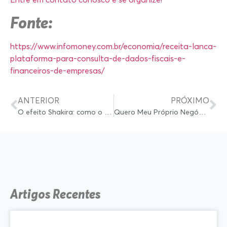
Fonte:
https://www.infomoney.com.br/economia/receita-lanca-
plataforma-para-consulta-de-dados-fiscais-e-
financeiros-de-empresas/
ANTERIOR
PRÓXIMO
O efeito Shakira: como o Todo Mundo no Rio aquece a economia?
Quero Meu Próprio Negócio: Como Abrir Empresa Sem Complicação em 2026
Artigos Recentes