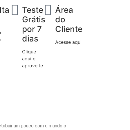
lta
Teste
Área
Grátis
do
por 7
Cliente
a
dias
o
Acesse aqui
Clique
aqui e
aproveite
retribuir um pouco com o mundo o