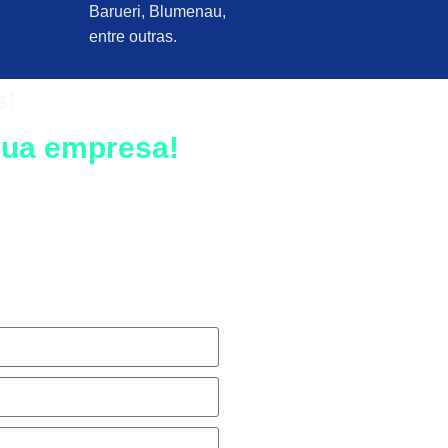
Barueri, Blumenau,
entre outras.
s!
 sua empresa!