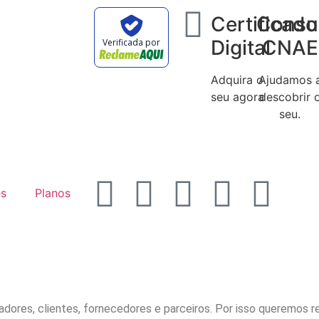
Certificado
Consu
Digital
CNAE
Verificada por
Adquira o
Ajudamos 
seu agora
descobrir 
seu.
es
Planos
dores, clientes, fornecedores e parceiros. Por isso queremos 