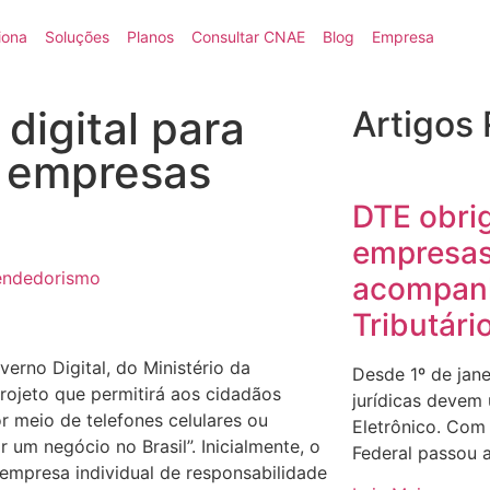
iona
Soluções
Planos
Consultar CNAE
Blog
Empresa
digital para
Artigos
e empresas
DTE obri
empresas
ndedorismo
acompanh
Tributári
erno Digital, do Ministério da
Desde 1º de jan
rojeto que permitirá aos cidadãos
jurídicas devem u
 meio de telefones celulares ou
Eletrônico. Com
 um negócio no Brasil”. Inicialmente, o
Federal passou a
 empresa individual de responsabilidade