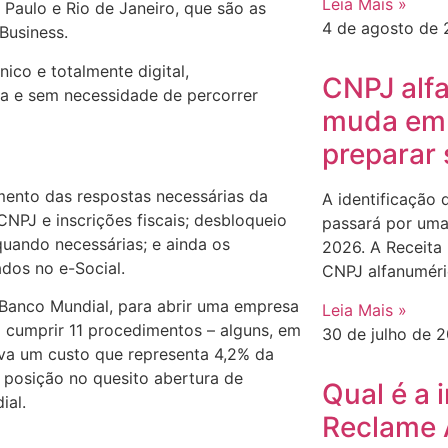
Leia Mais »
 Paulo e Rio de Janeiro, que são as
4 de agosto de
Business.
ico e totalmente digital,
CNPJ alf
 e sem necessidade de percorrer
muda em
preparar
mento das respostas necessárias da
A identificação 
NPJ e inscrições fiscais; desbloqueio
passará por uma
quando necessárias; e ainda os
2026. A Receita
dos no e-Social.
CNPJ alfanuméri
o Banco Mundial, para abrir uma empresa
Leia Mais »
o cumprir 11 procedimentos – alguns, em
30 de julho de 
rava um custo que representa 4,2% da
ª posição no quesito abertura de
Qual é a 
ial.
Reclame 