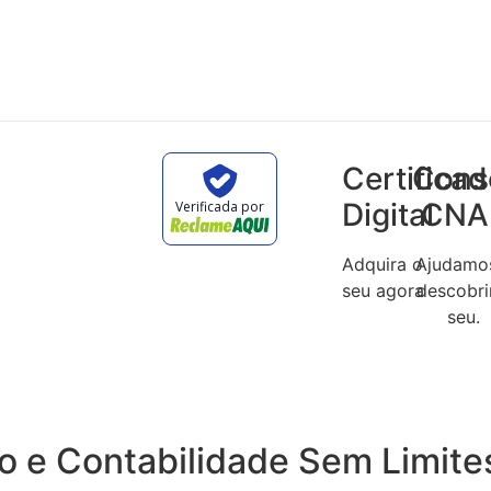
Certifica
Cons
Digital
CNA
Verificada por
Adquira o
Ajudamo
seu agora
descobri
seu.
o e Contabilidade Sem Limite