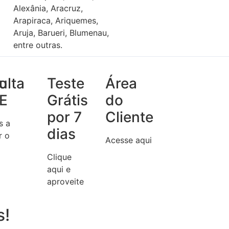
Alexânia, Aracruz,
Arapiraca, Ariquemes,
Aruja, Barueri, Blumenau,
entre outras.
do
ulta
Teste
Área
E
Grátis
do
por 7
Cliente
s a
dias
r o
Acesse aqui
Clique
aqui e
aproveite
s!