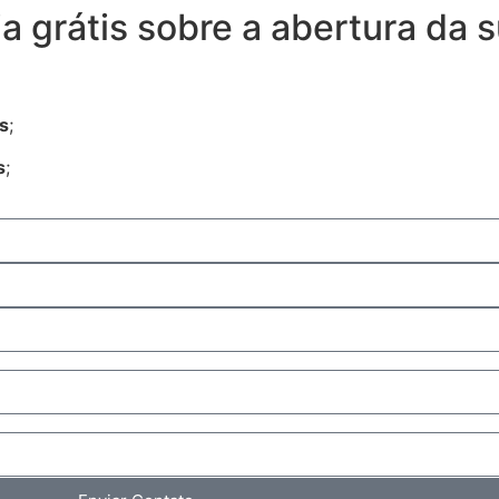
a grátis sobre a abertura da 
s
;
s
;