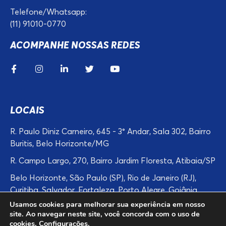
Telefone/Whatsapp:
(11) 91010-0770
ACOMPANHE NOSSAS REDES
LOCAIS
R. Paulo Diniz Carneiro, 645 - 3° Andar, Sala 302, Bairro
Buritis, Belo Horizonte/MG
R. Campo Largo, 270, Bairro Jardim Floresta, Atibaia/SP
Belo Horizonte, São Paulo (SP), Rio de Janeiro (RJ),
Curitiba, Salvador, Fortaleza, Porto Alegre, Goiânia,
Campinas, Recife, Guarulhos, Manaus, Belém,
Usamos cookies para melhorar sua experiência em nosso
site. Ao navegar neste site, você concorda com o uso de
Contagem, Betim, Atibaia, Bragaça Paulista, Cuiabá,
cookies.
Configurações
.