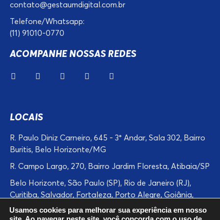
contato@gestaumdigital.com.br
Telefone/Whatsapp:
(11) 91010-0770
ACOMPANHE NOSSAS REDES
LOCAIS
R. Paulo Diniz Carneiro, 645 - 3° Andar, Sala 302, Bairro
Buritis, Belo Horizonte/MG
R. Campo Largo, 270, Bairro Jardim Floresta, Atibaia/SP
Belo Horizonte, São Paulo (SP), Rio de Janeiro (RJ),
Curitiba, Salvador, Fortaleza, Porto Alegre, Goiânia,
Campinas, Recife, Guarulhos, Manaus, Belém,
Usamos cookies para melhorar sua experiência em nosso
Contagem, Betim, Atibaia, Bragaça Paulista, Cuiabá,
site. Ao navegar neste site, você concorda com o uso de