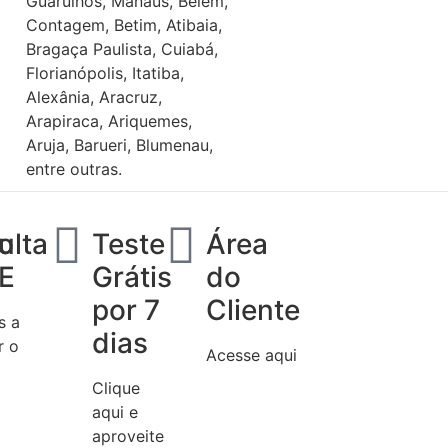
Guarulhos, Manaus, Belém,
Contagem, Betim, Atibaia,
Bragaça Paulista, Cuiabá,
Florianópolis, Itatiba,
Alexânia, Aracruz,
Arapiraca, Ariquemes,
Aruja, Barueri, Blumenau,
entre outras.
do
ulta
Teste
Área
E
Grátis
do
por 7
Cliente
s a
dias
r o
Acesse aqui
Clique
aqui e
aproveite