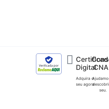
Certifica
Cons
Digital
CNA
Verificada por
Adquira o
Ajudamo
seu agora
descobri
seu.