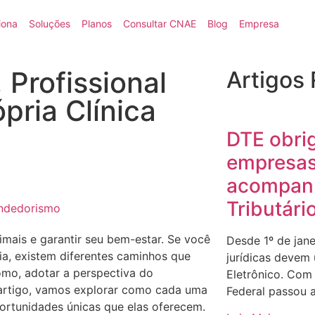
iona
Soluções
Planos
Consultar CNAE
Blog
Empresa
 Profissional
Artigos
ópria Clínica
DTE obri
empresas
acompanh
Tributári
ndedorismo
imais e garantir seu bem-estar. Se você
Desde 1º de jan
ria, existem diferentes caminhos que
jurídicas devem u
omo, adotar a perspectiva do
Eletrônico. Com
te artigo, vamos explorar como cada uma
Federal passou a
portunidades únicas que elas oferecem.