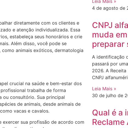
Leia Mais »
4 de agosto de
alhar diretamente com os clientes e
CNPJ alf
zado e atenção individualizada. Essa
muda em
os, estabeleça seus honorários e crie
preparar
mais. Além disso, você pode se
a, como animais exóticos, dermatologia
A identificação 
passará por uma
2026. A Receita
CNPJ alfanuméri
apel crucial na saúde e bem-estar dos
Leia Mais »
 profissional trabalha de forma
30 de julho de 
 ou consultório. Sua principal
espécies de animais, desde animais de
Qual é a 
 como vacas e cavalos.
Reclame 
 de exercer sua profissão de acordo com