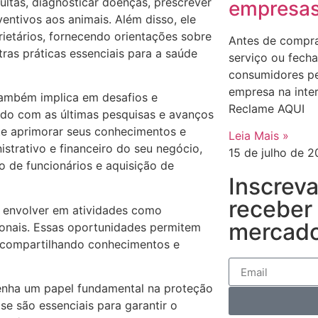
ultas, diagnosticar doenças, prescrever
empresa
entivos aos animais. Além disso, ele
etários, fornecendo orientações sobre
Antes de compra
tras práticas essenciais para a saúde
serviço ou fecha
consumidores p
empresa na inte
 também implica em desafios e
Reclame AQUI
zado com as últimas pesquisas e avanços
te aprimorar seus conhecimentos e
Leia Mais »
istrativo e financeiro do seu negócio,
15 de julho de 
 de funcionários e aquisição de
Inscrev
receber
e envolver em atividades como
mercado
ionais. Essas oportunidades permitem
, compartilhando conhecimentos e
penha um papel fundamental na proteção
e são essenciais para garantir o