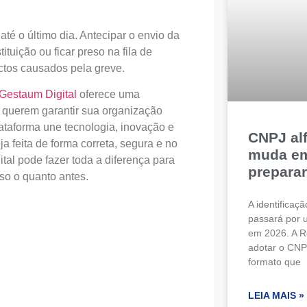
té o último dia. Antecipar o envio da
ituição ou ficar preso na fila de
ctos causados pela greve.
Gestaum Digital
oferece uma
querem garantir sua organização
lataforma une tecnologia, inovação e
CNPJ al
a feita de forma correta, segura e no
muda em
tal pode fazer toda a diferença para
prepara
so o quanto antes.
A identificaç
passará por 
em 2026. A R
adotar o CNP
formato que
LEIA MAIS »