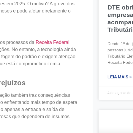
ntes em 2025. O motivo? A greve dos
DTE obri
meses e pode afetar diretamente o
empresa
acompan
Tributár
 dos processos da
Receita Federal
Desde 1º de j
ções. No entanto, a tecnologia ainda
pessoas juríd
Tributário E
e fogem do padrão e exigem atenção
Receita Fede
que está comprometido com a
LEIA MAIS »
ejuízos
4 de agosto de
isação também traz consequências
tão enfrentando mais tempo de espera
o apenas a entrada e saída de
presas que dependem de insumos