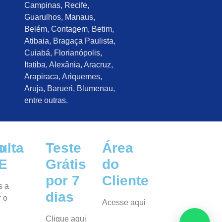
Campinas, Recife,
Guarulhos, Manaus,
Belém, Contagem, Betim,
Atibaia, Bragaça Paulista,
Cuiabá, Florianópolis,
Itatiba, Alexânia, Aracruz,
Arapiraca, Ariquemes,
Aruja, Barueri, Blumenau,
entre outras.
o
ulta
Teste
Área
E
Grátis
do
por 7
Cliente
s a
dias
r o
Acesse aqui
Clique aqui