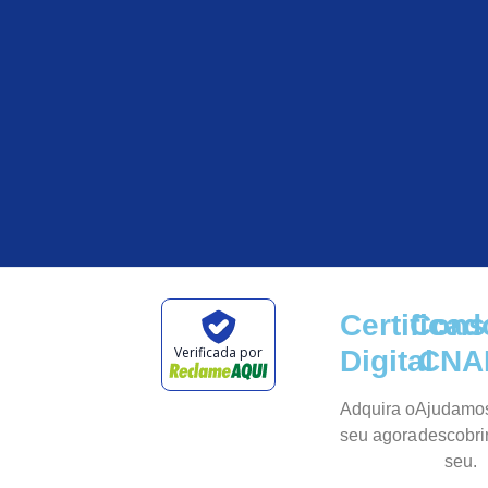
Certificad
Cons
Verificada por
Digital
CNA
Adquira o
Ajudamo
seu agora
descobri
seu.