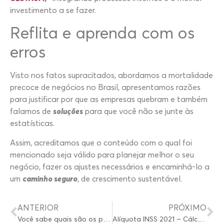
investimento a se fazer.
Reflita e aprenda com os
erros
Visto nos fatos supracitados, abordamos a mortalidade
precoce de negócios no Brasil, apresentamos razões
para justificar por que as empresas quebram e também
falamos de
soluções
para que você não se junte às
estatísticas.
Assim, acreditamos que o conteúdo com o qual foi
mencionado seja válido para planejar melhor o seu
negócio, fazer os ajustes necessários e encaminhá-lo a
um
caminho seguro
, de crescimento sustentável.
ANTERIOR
PRÓXIMO
Você sabe quais são os principais problemas que micro e pequenas empresas enfrentam e como superar para tornar sua empresa rentável?
Alíquota INSS 2021 – Cálculo do Valor – Tabela do INSS – Teto – Prova de Vida