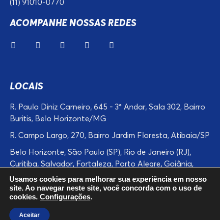
(11) 91010-0770
ACOMPANHE NOSSAS REDES
LOCAIS
R. Paulo Diniz Carneiro, 645 - 3° Andar, Sala 302, Bairro
Buritis, Belo Horizonte/MG
R. Campo Largo, 270, Bairro Jardim Floresta, Atibaia/SP
Belo Horizonte, São Paulo (SP), Rio de Janeiro (RJ),
Curitiba, Salvador, Fortaleza, Porto Alegre, Goiânia,
Campinas, Recife, Guarulhos, Manaus, Belém,
Usamos cookies para melhorar sua experiência em nosso
Contagem, Betim, Atibaia, Bragaça Paulista, Cuiabá,
site. Ao navegar neste site, você concorda com o uso de
cookies.
Configurações
.
Florianópolis, Itatiba, Alexânia, Aracruz, Arapiraca,
Ariquemes, Aruja, Barueri, Blumenau, entre outras.
Aceitar