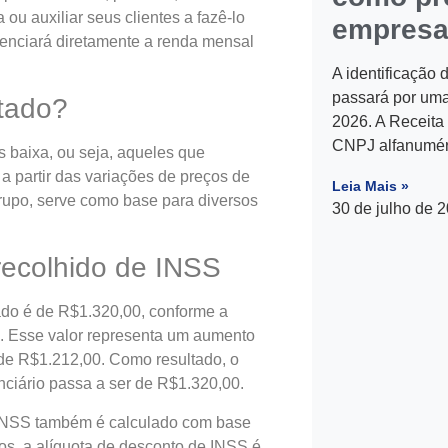
 ou auxiliar seus clientes a fazê-lo
empres
uenciará diretamente a renda mensal
A identificação 
passará por uma
tado?
2026. A Receita
CNPJ alfanumér
s baixa, ou seja, aqueles que
a partir das variações de preços de
Leia Mais »
upo, serve como base para diversos
30 de julho de 
recolhido de INSS
lado é de R$1.320,00, conforme a
. Esse valor representa um aumento
 de R$1.212,00. Como resultado, o
enciário passa a ser de R$1.320,00.
 INSS também é calculado com base
os, a alíquota de desconto de INSS é