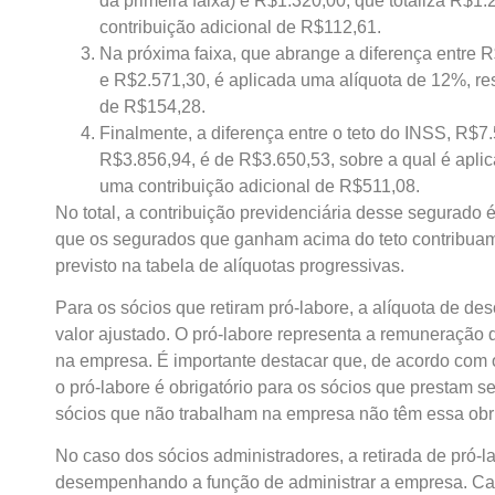
da primeira faixa) e R$1.320,00, que totaliza R$1.
contribuição adicional de R$112,61.
Na próxima faixa, que abrange a diferença entre R$3
e R$2.571,30, é aplicada uma alíquota de 12%, re
de R$154,28.
Finalmente, a diferença entre o teto do INSS, R$7.50
R$3.856,94, é de R$3.650,53, sobre a qual é apli
uma contribuição adicional de R$511,08.
No total, a contribuição previdenciária desse segurado
que os segurados que ganham acima do teto contribua
previsto na tabela de alíquotas progressivas.
Para os sócios que retiram pró-labore, a alíquota de d
valor ajustado. O pró-labore representa a remuneração 
na empresa. É importante destacar que, de acordo com o
o pró-labore é obrigatório para os sócios que prestam s
sócios que não trabalham na empresa não têm essa obr
No caso dos sócios administradores, a retirada de pró-l
desempenhando a função de administrar a empresa. Ca