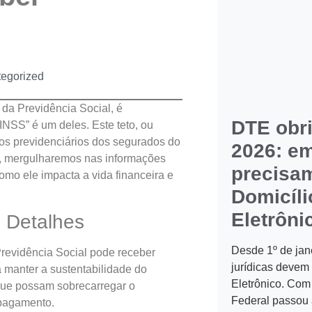
egorized
da Previdência Social, é
DTE obri
INSS” é um deles. Este teto, ou
cios previdenciários dos segurados do
2026: e
go, mergulharemos nas informações
precisa
omo ele impacta a vida financeira e
Domicíli
Eletrôni
 Detalhes
Desde 1º de jan
revidência Social pode receber
jurídicas devem u
a manter a sustentabilidade do
Eletrônico. Com
que possam sobrecarregar o
Federal passou 
pagamento.