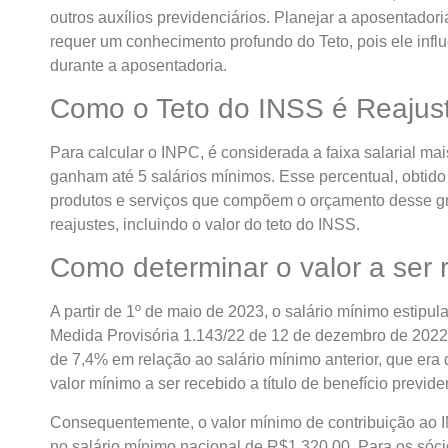
outros auxílios previdenciários. Planejar a aposentadoria
requer um conhecimento profundo do Teto, pois ele infl
durante a aposentadoria.
Como o Teto do INSS é Reajus
Para calcular o INPC, é considerada a faixa salarial mai
ganham até 5 salários mínimos. Esse percentual, obtido 
produtos e serviços que compõem o orçamento desse gr
reajustes, incluindo o valor do teto do INSS.
Como determinar o valor a ser 
A partir de 1º de maio de 2023, o salário mínimo estipu
Medida Provisória 1.143/22 de 12 de dezembro de 2022
de 7,4% em relação ao salário mínimo anterior, que era
valor mínimo a ser recebido a título de benefício previd
Consequentemente, o valor mínimo de contribuição ao
no salário mínimo nacional de R$1.320,00. Para os sóci