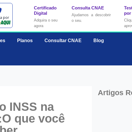
Certificado
Consulta CNAE
Tes
Digital
por
Ajudamos a descobrir
da por
Adquira o seu
Cliq
o seu.
agora
apro
es
Planos
Consultar CNAE
Blog
Artigos R
do INSS na
l:O que você
aber