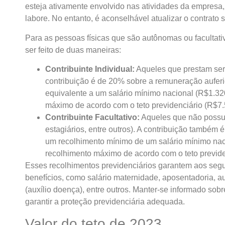
esteja ativamente envolvido nas atividades da empresa, é
labore. No entanto, é aconselhável atualizar o contrato s
Para as pessoas físicas que são autônomas ou facultat
ser feito de duas maneiras:
Contribuinte Individual:
Aqueles que prestam serv
contribuição é de 20% sobre a remuneração aufer
equivalente a um salário mínimo nacional (R$1.3
máximo de acordo com o teto previdenciário (R$7.
Contribuinte Facultativo:
Aqueles que não possue
estagiários, entre outros). A contribuição também
um recolhimento mínimo de um salário mínimo na
recolhimento máximo de acordo com o teto previde
Esses recolhimentos previdenciários garantem aos segu
benefícios, como salário maternidade, aposentadoria, a
(auxílio doença), entre outros. Manter-se informado sob
garantir a proteção previdenciária adequada.
Valor do teto de 2023