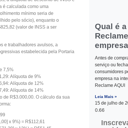
ria é calculada como uma
colhimento mínimo seria de
hido pelo sócio), enquanto o
Qual é a
825,82 (valor de INSS a ser
Reclame
empres
 e trabalhadores avulsos, a
gressivas estabelecida pela Portaria
Antes de compra
serviço ou fecha
de 7,5%
consumidores p
1,29: Alíquota de 9%
empresa na inte
6,94: Alíquota de 12%
Reclame AQUI
7,49: Alíquota de 14%
Leia Mais »
o de R$3.000,00. O cálculo da sua
15 de julho de 
forma:
$99
Inscrev
0,00] x 9%) = R$112,61