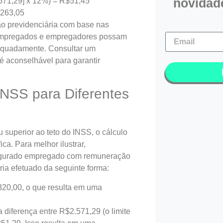
novidad
.571,29] x 12%) = R$51,45
$263,05
ão previdenciária com base nas
e empregados e empregadores possam
dequadamente. Consultar um
é aconselhável para garantir
NSS para Diferentes
superior ao teto do INSS, o cálculo
a. Para melhor ilustrar,
egurado empregado com remuneração
ria efetuado da seguinte forma:
320,00, o que resulta em uma
 diferença entre R$2.571,29 (o limite