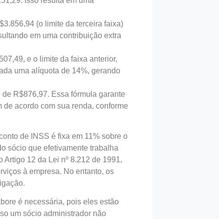
251,29. Isso resulta em uma
.856,94 (o limite da terceira faixa)
sultando em uma contribuição extra
7,49, e o limite da faixa anterior,
cada uma alíquota de 14%, gerando
 é de R$876,97. Essa fórmula garante
m de acordo com sua renda, conforme
esconto de INSS é fixa em 11% sobre o
do sócio que efetivamente trabalha
 Artigo 12 da Lei nº 8.212 de 1991,
erviços à empresa. No entanto, os
igação.
abore é necessária, pois eles estão
so um sócio administrador não