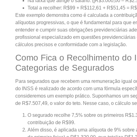
Na faixa que atinge o salário: ([R$3.000,00 – R$2
Total a recolher: R$99 + R$112,61 + R$51,45 = R
Este exemplo demonstra como é calculada a contribuiç
alíquotas progressivas, o que é fundamental para qu
entender e cumprir suas obrigações previdenciárias a
profissional especializado em questões previdenciárias 
cálculos precisos e conformidade com a legislação.
Como Fica o Recolhimento do I
Categorias de Segurados
Para segurados que recebem uma remuneração igual ou 
do INSS é realizado de acordo com uma fórmula específic
consideremos um exemplo prático. Suponhamos um s
de R$7.507,49, o valor do teto. Nesse caso, o cálculo se
O segurado recolhe 7,5% sobre os primeiros R$1.
contribuição de R$99.
Além disso, é aplicada uma alíquota de 9% sobre a