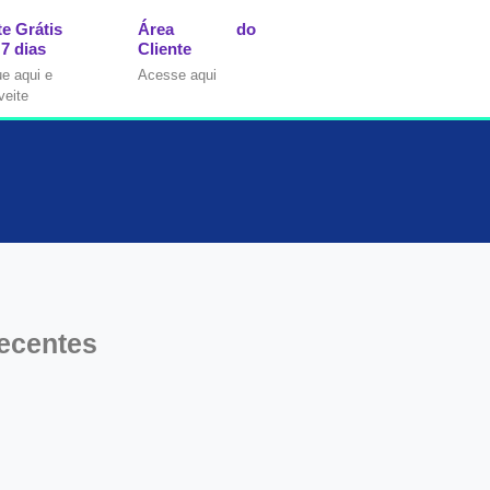
te Grátis
Área do
 7 dias
Cliente
ue aqui e
Acesse aqui
veite
ecentes