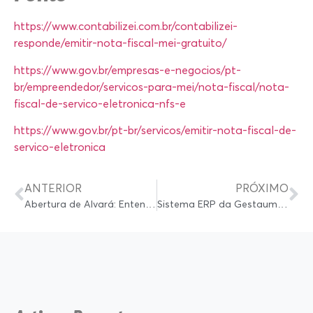
https://www.contabilizei.com.br/contabilizei-
responde/emitir-nota-fiscal-mei-gratuito/
https://www.gov.br/empresas-e-negocios/pt-
br/empreendedor/servicos-para-mei/nota-fiscal/nota-
fiscal-de-servico-eletronica-nfs-e
https://www.gov.br/pt-br/servicos/emitir-nota-fiscal-de-
servico-eletronica
ANTERIOR
PRÓXIMO
Abertura de Alvará: Entenda Como Regularizar Seu Negócio e Evitar Problemas Legais
Sistema ERP da Gestaum Digital: Por Que Ele Vai Além dos ERPs Tradicionais para Pequenas Empresas