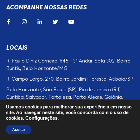
ACOMPANHE NOSSAS REDES
LOCAIS
R. Paulo Diniz Carneiro, 645 - 3° Andar, Sala 302, Bairro
Buritis, Belo Horizonte/MG
R. Campo Largo, 270, Bairro Jardim Floresta, Atibaia/SP
Belo Horizonte, São Paulo (SP), Rio de Janeiro (RJ),
Curitiba, Salvador, Fortaleza, Porto Alegre, Goiânia,
Campinas, Recife, Guarulhos, Manaus, Belém,
Usamos cookies para melhorar sua experiência em nosso
Contagem, Betim, Atibaia, Bragaça Paulista, Cuiabá,
site. Ao navegar neste site, você concorda com o uso de
cookies.
Configurações
.
Florianópolis, Itatiba, Alexânia, Aracruz, Arapiraca,
Ariquemes, Aruja, Barueri, Blumenau, entre outras.
Aceitar