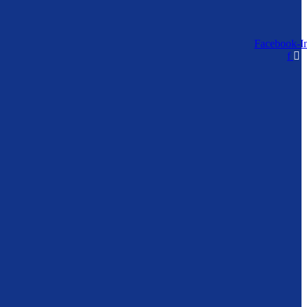
Facebook-
I
f