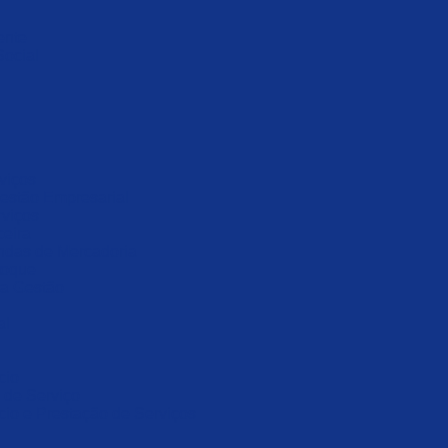
ente
Social
viços
estão Empresarial
rviços
ceira
ndas de Mercadoria
toque
ra Gestão
al
cio
 de Serviço
io e Prestação de Serviços