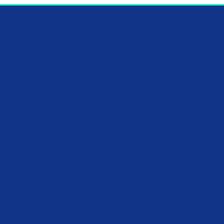
viços
estão Empresarial
rviços
ceira
ndas de Mercadoria
toque
ra Gestão
al
cio
 de Serviço
io e Prestação de Serviços