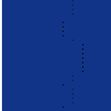
Depoimentos
Trabalhe Conosco
Atendimento ao Cli
Responsabilidade 
Home
Segmentos
Como Funciona
Soluções
Serviços de Gestão
Tabela de Ser
Serviços de G
Gestão de Se
Gestão Finan
Gestão de Ve
Gestão de Es
Relatórios pa
Certificado Digital
Contabilidade Digit
Planos
Planos MEI
Planos para Comér
Planos Prestadores
Planos para Comérc
Consultar CNAE