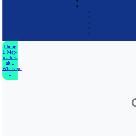
Blog
Empresa
Sobre Nós
Depoimentos
Trabalhe Conosco
Atendimento ao Cli
Responsabilidade 
Phone
Map-
marker-
alt
Whatsapp