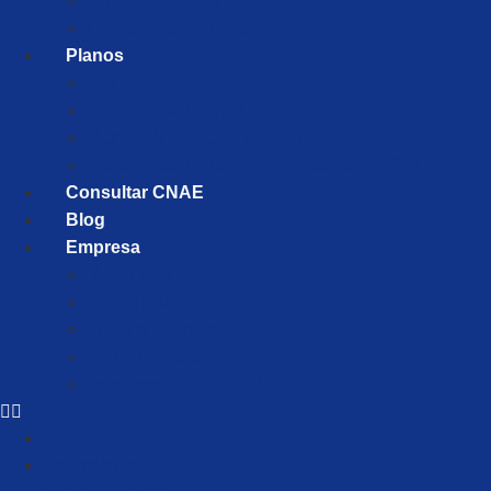
Certificado Digital
Contabilidade Digital
Planos
Planos MEI
Planos para Comércio
Planos Prestadores de Serviço
Planos para Comércio e Prestação de Serviços
Consultar CNAE
Blog
Empresa
Sobre Nós
Depoimentos
Trabalhe Conosco
Atendimento ao Cliente
Responsabilidade Social
Home
Segmentos