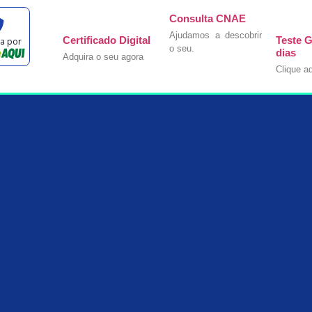
Consulta CNAE
Ajudamos a descobrir
Certificado Digital
Teste G
da por
o seu.
dias
Adquira o seu agora
Clique aq