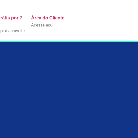
rátis por 7
Área do Cliente
Acesse aqui
ui e aproveite